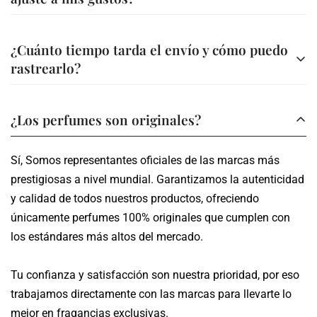
Transferencia bancaria a nuestra cuenta
Ofrecemos asesoría personalizada para ayudarte a elegir
A través de nuestra página web (Bold, Addi, Sistecredito o
¿Cuánto tiempo tarda el envío y cómo puedo
la fragancia ideal. Además, en la descripción de cada
Credishop)
rastrearlo?
perfume encontrarás información detallada sobre sus
A través de nuestros canales tu compra es segura.
notas y características.
Los envíos se realizan en un plazo de 3 a 5 días hábiles,
¿Los perfumes son originales?
dependiendo de tu ubicación.
Sí, Somos representantes oficiales de las marcas más
Te proporcionamos un número de seguimiento para que
prestigiosas a nivel mundial. Garantizamos la autenticidad
puedas monitorear el estado de tu pedido en tiempo real.
y calidad de todos nuestros productos, ofreciendo
únicamente perfumes 100% originales que cumplen con
los estándares más altos del mercado.
Tu confianza y satisfacción son nuestra prioridad, por eso
trabajamos directamente con las marcas para llevarte lo
mejor en fragancias exclusivas.