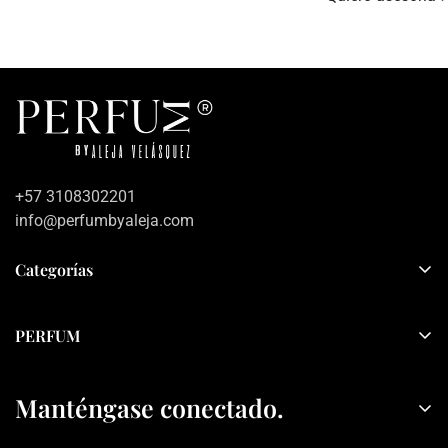
+57 3108302201
info@perfumbyaleja.com
Categorías
Inicio
PERFUM
Mujer
Sobre PERFUM
Hombre
Manténgase conectado.
Contacto
Sets