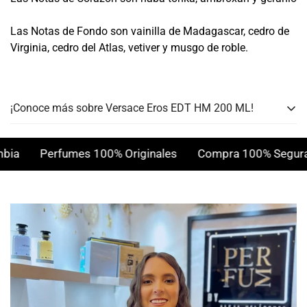
Las Notas de Fondo son vainilla de Madagascar, cedro de
Virginia, cedro del Atlas, vetiver y musgo de roble.
¡Conoce más sobre Versace Eros EDT HM 200 ML!
Género:
Hombre
a
Perfumes 100% Originales
Compra 100% Segura
Personalidad:
Concentración:
Eau de Toilette
Clima:
Notas Olfativas:
Aromaticas, Dulces
Presentación:
200 ML
Notas de Salida:
Menta, manzana verde y limón (lima
ácida).