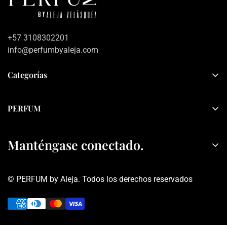
+57 3108302201
info@perfumbyaleja.com
Categorías
Inicio
PERFUM
Mujer
Sobre PERFUM
Hombre
Manténgase conectado.
Contacto
Sets
Política de privacidad
Rebajas
© PERFUM by Aleja. Todos los derechos reservados
Términos y condiciones
Obtén información sobre descuentos y ofertas, tranquis no
seremos Spam