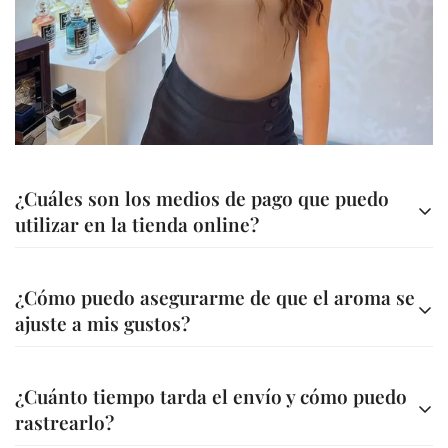
Are you 18 years old or older?
No, I'm not
Yes, I am
¿Cuáles son los medios de pago que puedo
utilizar en la tienda online?
Contamos con diferentes métodos de pago para tu
¿Cómo puedo asegurarme de que el aroma se
comodidad
ajuste a mis gustos?
Transferencia bancaria a nuestra cuenta
Ofrecemos asesoría personalizada para ayudarte a elegir
A través de nuestra página web (Bold, Addi, Sistecredito o
¿Cuánto tiempo tarda el envío y cómo puedo
la fragancia ideal. Además, en la descripción de cada
Credishop)
rastrearlo?
perfume encontrarás información detallada sobre sus