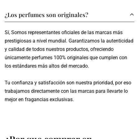
A través de nuestros canales tu compra es segura.
notas y características.
Los envíos se realizan en un plazo de 3 a 5 días hábiles,
¿Los perfumes son originales?
dependiendo de tu ubicación.
Sí, Somos representantes oficiales de las marcas más
Te proporcionamos un número de seguimiento para que
prestigiosas a nivel mundial. Garantizamos la autenticidad
puedas monitorear el estado de tu pedido en tiempo real.
y calidad de todos nuestros productos, ofreciendo
únicamente perfumes 100% originales que cumplen con
los estándares más altos del mercado.
Tu confianza y satisfacción son nuestra prioridad, por eso
trabajamos directamente con las marcas para llevarte lo
mejor en fragancias exclusivas.
¿Por que comprar en