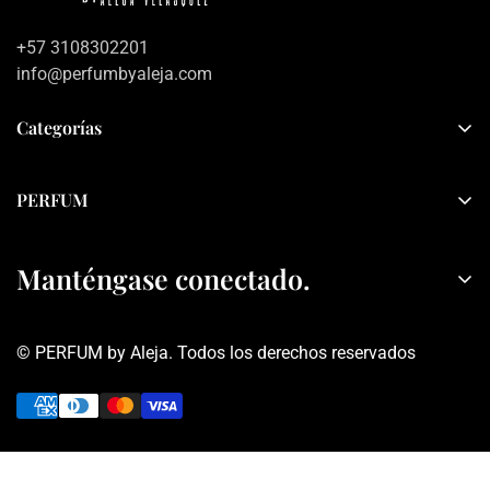
+57 3108302201
info@perfumbyaleja.com
Categorías
Inicio
PERFUM
Mujer
Sobre PERFUM
Hombre
Manténgase conectado.
Contacto
Sets
Política de privacidad
Rebajas
© PERFUM by Aleja. Todos los derechos reservados
Términos y condiciones
Obtén información sobre descuentos y ofertas, tranquis no
seremos Spam