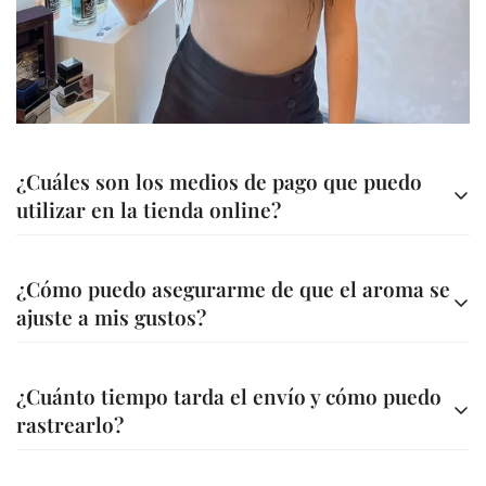
Are you 18 years old or older?
No, I'm not
Yes, I am
¿Cuáles son los medios de pago que puedo
utilizar en la tienda online?
Contamos con diferentes métodos de pago para tu
¿Cómo puedo asegurarme de que el aroma se
comodidad
ajuste a mis gustos?
Transferencia bancaria a nuestra cuenta
Ofrecemos asesoría personalizada para ayudarte a elegir
A través de nuestra página web (Bold, Addi, Sistecredito o
¿Cuánto tiempo tarda el envío y cómo puedo
la fragancia ideal. Además, en la descripción de cada
Credishop)
rastrearlo?
perfume encontrarás información detallada sobre sus
A través de nuestros canales tu compra es segura.
notas y características.