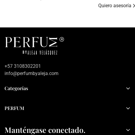
Quiero asesoría
+57 3108302201
info@perfumbyaleja.com
Categorías
Inicio
PERFUM
Mujer
Sobre PERFUM
Hombre
Manténgase conectado.
Contacto
Sets