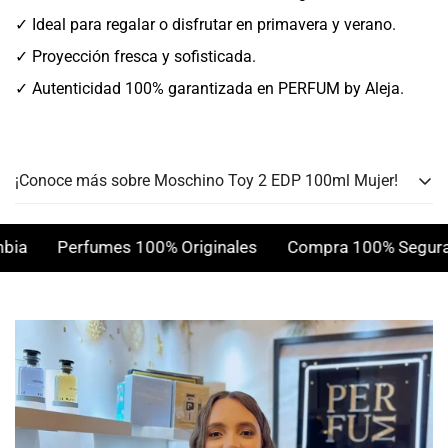
✓ Ideal para regalar o disfrutar en primavera y verano.
✓ Proyección fresca y sofisticada.
✓ Autenticidad 100% garantizada en PERFUM by Aleja.
¡Conoce más sobre Moschino Toy 2 EDP 100ml Mujer!
Género:
Mujer
a
Perfumes 100% Originales
Compra 100% Segura
Personalidad:
Alegre, Radiante, Sofisticada
Concentración:
Eau de Parfum (EDP)
Clima:
Primavera, Verano y Días cálidos
Notas Olfativas:
Floral Frutal Almizclada
Presentación:
100ml EDP Frasco Oso de Peluche
Notas de Salida:
Manzana Granny Smith, Mandarina,