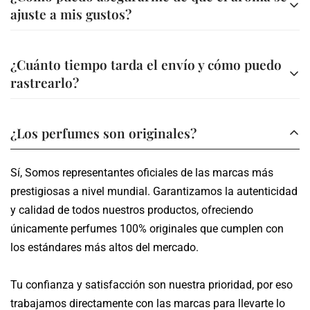
comodidad
ajuste a mis gustos?
Transferencia bancaria a nuestra cuenta
Ofrecemos asesoría personalizada para ayudarte a elegir
A través de nuestra página web (Bold, Addi, Sistecredito o
¿Cuánto tiempo tarda el envío y cómo puedo
la fragancia ideal. Además, en la descripción de cada
Credishop)
rastrearlo?
perfume encontrarás información detallada sobre sus
A través de nuestros canales tu compra es segura.
notas y características.
Los envíos se realizan en un plazo de 3 a 5 días hábiles,
¿Los perfumes son originales?
dependiendo de tu ubicación.
Sí, Somos representantes oficiales de las marcas más
Te proporcionamos un número de seguimiento para que
prestigiosas a nivel mundial. Garantizamos la autenticidad
puedas monitorear el estado de tu pedido en tiempo real.
y calidad de todos nuestros productos, ofreciendo
únicamente perfumes 100% originales que cumplen con
los estándares más altos del mercado.
Tu confianza y satisfacción son nuestra prioridad, por eso
trabajamos directamente con las marcas para llevarte lo