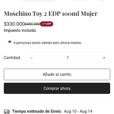
Moschino Toy 2 EDP 100ml Mujer
$330.000
$450.000
Precio
Precio
27%
OFF
Impuesto incluido.
de
regular
venta
4
personas estan viendo esto ahora mismo.
Cantidad
Añadir al carrito
Comprar ahora
Tiempo estimado de Envío:
Aug 10 - Aug 14