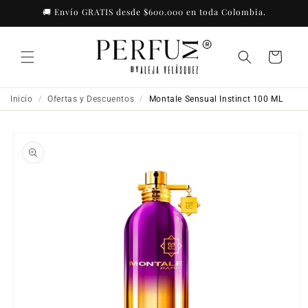
Ir
🚚 Envío GRATIS desde $600.000 en toda Colombia.
directamente
al contenido
Carrito
Inicio
Ofertas y Descuentos
Montale Sensual Instinct 100 ML
/
/
Ir
directamente
a la
información
del producto