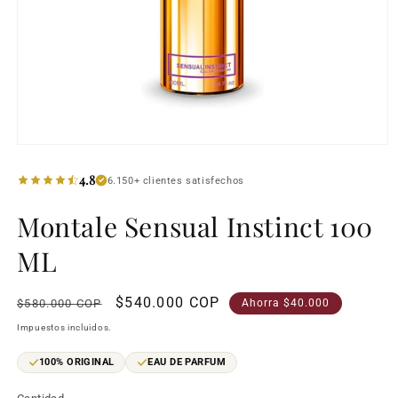
Abrir
elemento
multimedia
4.8
6.150+ clientes satisfechos
1
en
Montale Sensual Instinct 100
una
ventana
modal
ML
Precio
Precio
$540.000 COP
$580.000 COP
Ahorra $40.000
habitual
de
Impuestos incluidos.
oferta
100% ORIGINAL
EAU DE PARFUM