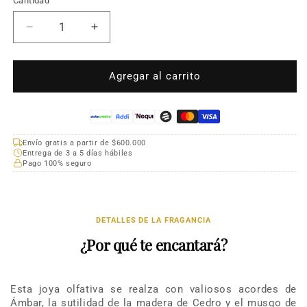
Cantidad
Cantidad
Reducir
Aumentar
cantidad
cantidad
para
para
Montale
Montale
Agregar al carrito
Sensual
Sensual
Instinct
Instinct
100
100
ML
ML
Envío gratis a partir de $600.000
Entrega de 3 a 5 días hábiles
Pago 100% seguro
DETALLES DE LA FRAGANCIA
¿Por qué te encantará?
Esta joya olfativa se realza con valiosos acordes de
Ámbar, la sutilidad de la madera de Cedro y el musgo de