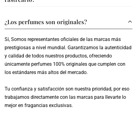
perfume encontrarás información detallada sobre sus
A través de nuestros canales tu compra es segura.
notas y características.
Los envíos se realizan en un plazo de 3 a 5 días hábiles,
¿Los perfumes son originales?
dependiendo de tu ubicación.
Sí, Somos representantes oficiales de las marcas más
Te proporcionamos un número de seguimiento para que
prestigiosas a nivel mundial. Garantizamos la autenticidad
puedas monitorear el estado de tu pedido en tiempo real.
y calidad de todos nuestros productos, ofreciendo
únicamente perfumes 100% originales que cumplen con
los estándares más altos del mercado.
Tu confianza y satisfacción son nuestra prioridad, por eso
trabajamos directamente con las marcas para llevarte lo
mejor en fragancias exclusivas.