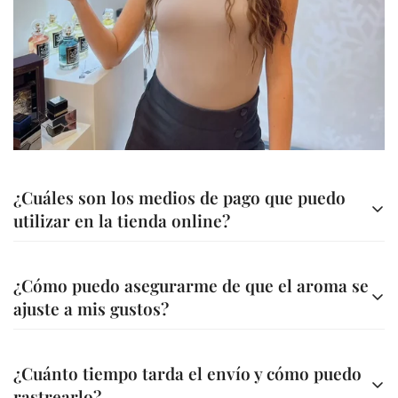
Are you 18 years old or older?
No, I'm not
Yes, I am
¿Cuáles son los medios de pago que puedo
utilizar en la tienda online?
Contamos con diferentes métodos de pago para tu
¿Cómo puedo asegurarme de que el aroma se
comodidad
ajuste a mis gustos?
Transferencia bancaria a nuestra cuenta
Ofrecemos asesoría personalizada para ayudarte a elegir
A través de nuestra página web (Bold, Addi, Sistecredito o
¿Cuánto tiempo tarda el envío y cómo puedo
la fragancia ideal. Además, en la descripción de cada
Credishop)
rastrearlo?