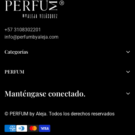
+57 3108302201
info@perfumbyaleja.com
Categorías
Inicio
PERFUM
Mujer
Sobre PERFUM
Hombre
Manténgase conectado.
Contacto
Sets
Política de privacidad
Rebajas
© PERFUM by Aleja. Todos los derechos reservados
Términos y condiciones
Obtén información sobre descuentos y ofertas, tranquis no
seremos Spam