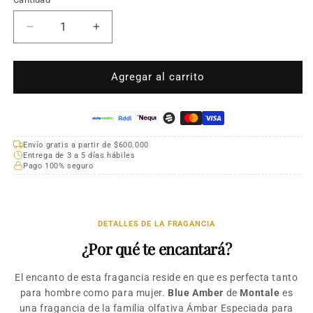
Cantidad
Reducir
Aumentar
cantidad
cantidad
para
para
Montale
Montale
Agregar al carrito
Blue
Blue
Amber
Amber
EDP
EDP
100ml
100ml
Envío gratis a partir de $600.000
Unisex
Unisex
Entrega de 3 a 5 días hábiles
Pago 100% seguro
DETALLES DE LA FRAGANCIA
¿Por qué te encantará?
El encanto de esta fragancia reside en que es perfecta tanto
para hombre como para mujer.
Blue Amber
de
Montale
es
una fragancia de la familia olfativa Ámbar Especiada para