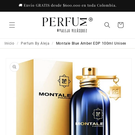
Ir
🚚 Envío GRATIS desde $600.000 en toda Colombia.
directamente
al contenido
Carrito
Inicio
Perfum By Aleja
Montale Blue Amber EDP 100ml Unisex
/
/
Ir
directamente
a la
información
del producto