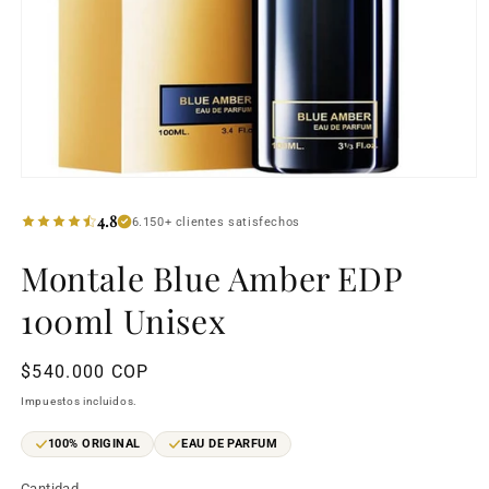
Abrir
elemento
multimedia
4.8
6.150+ clientes satisfechos
1
en
Montale Blue Amber EDP
una
ventana
modal
100ml Unisex
Precio
$540.000 COP
habitual
Impuestos incluidos.
100% ORIGINAL
EAU DE PARFUM
Cantidad