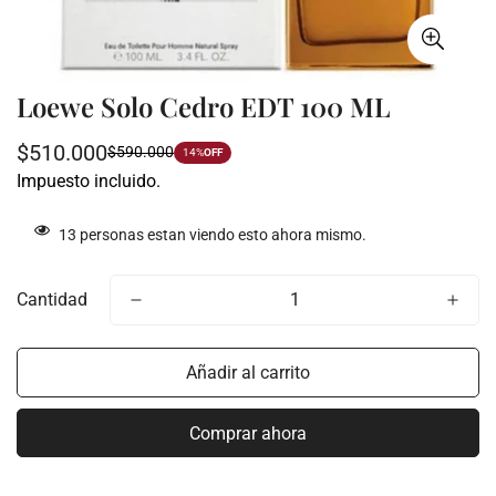
Loewe Solo Cedro EDT 100 ML
$510.000
$590.000
Precio
Precio
14%
OFF
Impuesto incluido.
de
regular
venta
13
personas estan viendo esto ahora mismo.
Cantidad
Añadir al carrito
Comprar ahora