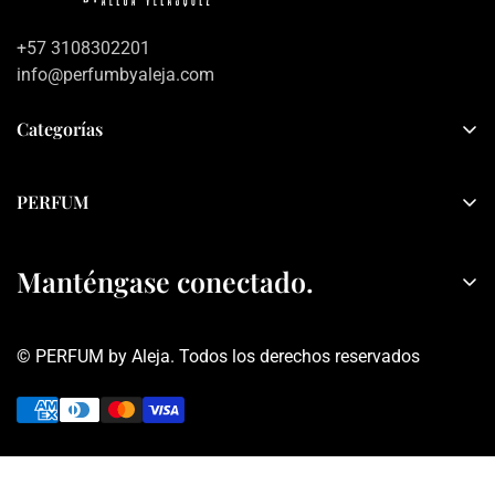
+57 3108302201
info@perfumbyaleja.com
Categorías
Inicio
PERFUM
Mujer
Sobre PERFUM
Hombre
Manténgase conectado.
Contacto
Sets
Política de privacidad
Rebajas
© PERFUM by Aleja. Todos los derechos reservados
Términos y condiciones
Obtén información sobre descuentos y ofertas, tranquis no
seremos Spam