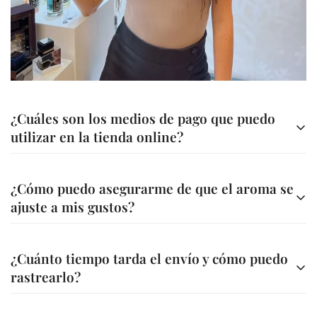
Are you 18 years old or older?
No, I'm not
Yes, I am
¿Cuáles son los medios de pago que puedo
utilizar en la tienda online?
Contamos con diferentes métodos de pago para tu
¿Cómo puedo asegurarme de que el aroma se
comodidad
ajuste a mis gustos?
Transferencia bancaria a nuestra cuenta
Ofrecemos asesoría personalizada para ayudarte a elegir
A través de nuestra página web (Bold, Addi, Sistecredito o
¿Cuánto tiempo tarda el envío y cómo puedo
la fragancia ideal. Además, en la descripción de cada
Credishop)
rastrearlo?
perfume encontrarás información detallada sobre sus
A través de nuestros canales tu compra es segura.
notas y características.