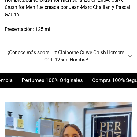
Crush for Men fue creada por Jean-Marc Chaillan y Pascal
Gaurin.
Presentación: 125 ml
¡Conoce más sobre Liz Claiborne Curve Crush Hombre
COL 125ml Hombre!
Género:
Hombre
ia
Perfumes 100% Originales
Compra 100% Segura
Personalidad:
Concentración:
Eau de Toilette
Clima:
Todos los climas
Notas Olfativas:
Presentación:
125 ML
Notas de Salida: