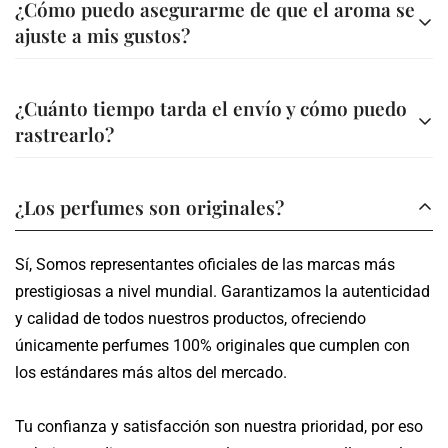
¿Cómo puedo asegurarme de que el aroma se
comodidad
ajuste a mis gustos?
Transferencia bancaria a nuestra cuenta
Ofrecemos asesoría personalizada para ayudarte a elegir
A través de nuestra página web (Bold, Addi, Sistecredito o
¿Cuánto tiempo tarda el envío y cómo puedo
la fragancia ideal. Además, en la descripción de cada
Credishop)
rastrearlo?
perfume encontrarás información detallada sobre sus
A través de nuestros canales tu compra es segura.
notas y características.
Los envíos se realizan en un plazo de 3 a 5 días hábiles,
¿Los perfumes son originales?
dependiendo de tu ubicación.
Sí, Somos representantes oficiales de las marcas más
Te proporcionamos un número de seguimiento para que
prestigiosas a nivel mundial. Garantizamos la autenticidad
puedas monitorear el estado de tu pedido en tiempo real.
y calidad de todos nuestros productos, ofreciendo
únicamente perfumes 100% originales que cumplen con
los estándares más altos del mercado.
Tu confianza y satisfacción son nuestra prioridad, por eso