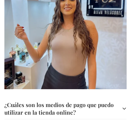
Notas de Corazón:
Confirm your age
Notas de Fondo:
País:
Are you 18 years old or older?
Año de Lanzamiento:
No, I'm not
Yes, I am
¿Cuáles son los medios de pago que puedo
utilizar en la tienda online?
Contamos con diferentes métodos de pago para tu