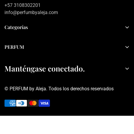
+57 3108302201
info@perfumbyaleja.com
Categorías
Inicio
PERFUM
Mujer
Sobre PERFUM
Hombre
Manténgase conectado.
Contacto
Sets
Política de privacidad
Rebajas
© PERFUM by Aleja. Todos los derechos reservados
Términos y condiciones
Obtén información sobre descuentos y ofertas, tranquis no
seremos Spam