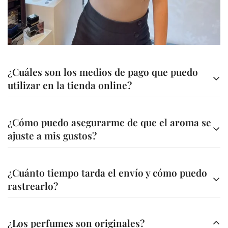
No, I'm not
Yes, I am
¿Cuáles son los medios de pago que puedo
utilizar en la tienda online?
Contamos con diferentes métodos de pago para tu
¿Cómo puedo asegurarme de que el aroma se
comodidad
ajuste a mis gustos?
Transferencia bancaria a nuestra cuenta
Ofrecemos asesoría personalizada para ayudarte a elegir
A través de nuestra página web (Bold, Addi, Sistecredito o
¿Cuánto tiempo tarda el envío y cómo puedo
la fragancia ideal. Además, en la descripción de cada
Credishop)
rastrearlo?
perfume encontrarás información detallada sobre sus
A través de nuestros canales tu compra es segura.
notas y características.
Los envíos se realizan en un plazo de 3 a 5 días hábiles,
¿Los perfumes son originales?