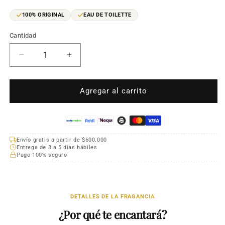
oferta
100% ORIGINAL
EAU DE TOILETTE
Cantidad
Cantidad
Reducir
Aumentar
cantidad
cantidad
para
para
Hugo
Hugo
Agregar al carrito
Boss
Boss
HUGO
HUGO
Reversed
Reversed
EDT
EDT
Envío gratis a partir de $600.000
125ml
125ml
Entrega de 3 a 5 días hábiles
Hombre
Hombre
Pago 100% seguro
DETALLES DE LA FRAGANCIA
¿Por qué te encantará?