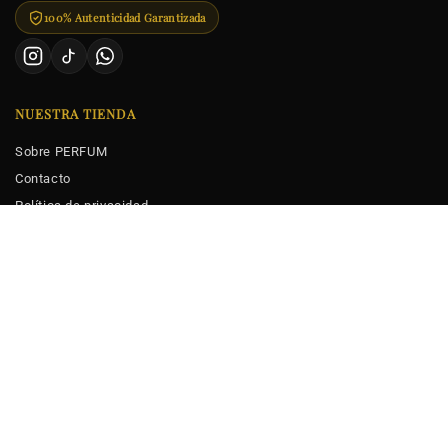
100% Autenticidad Garantizada
NUESTRA TIENDA
Sobre PERFUM
Contacto
Política de privacidad
Términos y condiciones
CLUB EXCLUSIVO PERFUM
Suscríbete para tener acceso anticipado a cada lanzamiento y
ofertas exclusivas para suscriptores
SUSCRIBIRME
MEDIOS DE PAGO SEGUROS EN COLOMBIA