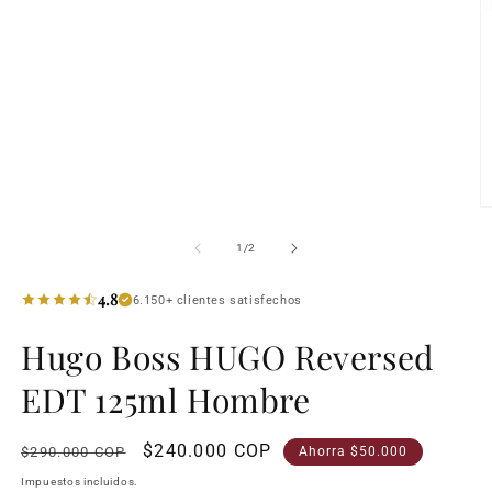
1
en
una
ventana
modal
Ab
e
m
de
1
/
2
2
e
u
4.8
6.150+ clientes satisfechos
v
m
Hugo Boss HUGO Reversed
EDT 125ml Hombre
Precio
Precio
$240.000 COP
$290.000 COP
Ahorra $50.000
habitual
de
Impuestos incluidos.