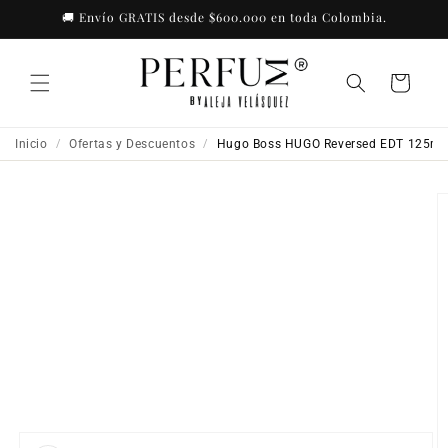
Ir
🚚 Envío GRATIS desde $600.000 en toda Colombia.
directamente
al contenido
Carrito
Inicio
Ofertas y Descuentos
Hugo Boss HUGO Reversed EDT 125ml
/
/
Ir
directamente
a la
información
del producto