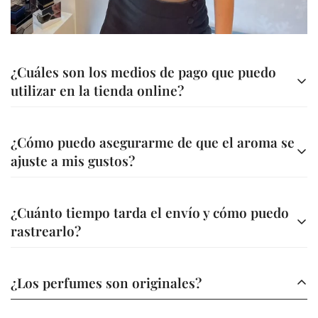
¿Cuáles son los medios de pago que puedo
utilizar en la tienda online?
Contamos con diferentes métodos de pago para tu
¿Cómo puedo asegurarme de que el aroma se
comodidad
ajuste a mis gustos?
Transferencia bancaria a nuestra cuenta
Ofrecemos asesoría personalizada para ayudarte a elegir
A través de nuestra página web (Bold, Addi, Sistecredito o
¿Cuánto tiempo tarda el envío y cómo puedo
la fragancia ideal. Además, en la descripción de cada
Credishop)
rastrearlo?
perfume encontrarás información detallada sobre sus
A través de nuestros canales tu compra es segura.
notas y características.
Los envíos se realizan en un plazo de 3 a 5 días hábiles,
¿Los perfumes son originales?
dependiendo de tu ubicación.