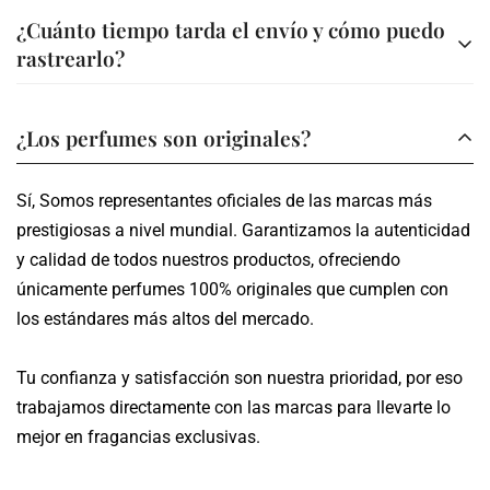
Ofrecemos asesoría personalizada para ayudarte a elegir
A través de nuestra página web (Bold, Addi, Sistecredito o
¿Cuánto tiempo tarda el envío y cómo puedo
la fragancia ideal. Además, en la descripción de cada
Credishop)
rastrearlo?
perfume encontrarás información detallada sobre sus
A través de nuestros canales tu compra es segura.
notas y características.
Los envíos se realizan en un plazo de 3 a 5 días hábiles,
¿Los perfumes son originales?
dependiendo de tu ubicación.
Sí, Somos representantes oficiales de las marcas más
Te proporcionamos un número de seguimiento para que
prestigiosas a nivel mundial. Garantizamos la autenticidad
puedas monitorear el estado de tu pedido en tiempo real.
y calidad de todos nuestros productos, ofreciendo
únicamente perfumes 100% originales que cumplen con
los estándares más altos del mercado.
Tu confianza y satisfacción son nuestra prioridad, por eso
trabajamos directamente con las marcas para llevarte lo
mejor en fragancias exclusivas.