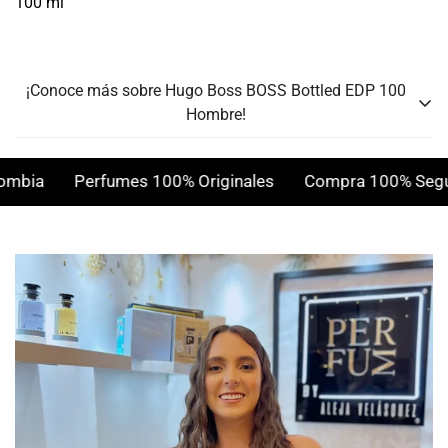
100 ml
¡Conoce más sobre Hugo Boss BOSS Bottled EDP 100
Hombre!
Género:
Hombre
bia
Perfumes 100% Originales
Compra 100% Segura
Personalidad:
Concentración:
Eau de Toilette
Clima:
Notas Olfativas:
Amaderadas, aromáticas
Presentación:
100 ML
Notas de Salida:
Notas de Corazón:
Notas de Fondo: