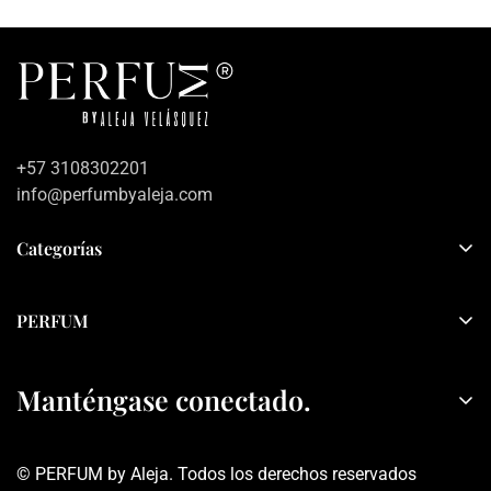
+57 3108302201
info@perfumbyaleja.com
Categorías
Inicio
PERFUM
Mujer
Sobre PERFUM
Hombre
Manténgase conectado.
Contacto
Sets
Política de privacidad
Rebajas
© PERFUM by Aleja. Todos los derechos reservados
Términos y condiciones