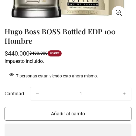
Hugo Boss BOSS Bottled EDP 100
Hombre
$440.000
$480.000
Precio
Precio
8%
OFF
Impuesto incluido.
de
regular
venta
7
personas estan viendo esto ahora mismo.
Cantidad
Añadir al carrito