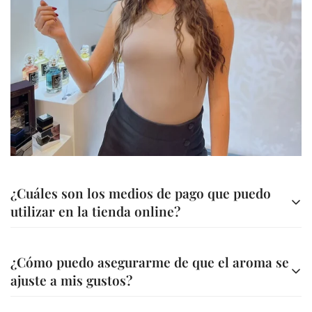
País:
Alemania
Confirm your age
Año de Lanzamiento:
1998
Are you 18 years old or older?
No, I'm not
Yes, I am
¿Cuáles son los medios de pago que puedo
utilizar en la tienda online?
Contamos con diferentes métodos de pago para tu
¿Cómo puedo asegurarme de que el aroma se
comodidad
ajuste a mis gustos?
Transferencia bancaria a nuestra cuenta