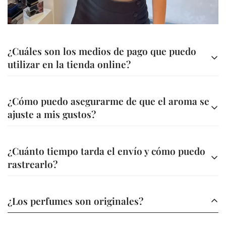
¿Cuáles son los medios de pago que puedo
utilizar en la tienda online?
Contamos con diferentes métodos de pago para tu
¿Cómo puedo asegurarme de que el aroma se
comodidad
ajuste a mis gustos?
Transferencia bancaria a nuestra cuenta
Ofrecemos asesoría personalizada para ayudarte a elegir
A través de nuestra página web (Bold, Addi, Sistecredito o
¿Cuánto tiempo tarda el envío y cómo puedo
la fragancia ideal. Además, en la descripción de cada
Credishop)
rastrearlo?
perfume encontrarás información detallada sobre sus
A través de nuestros canales tu compra es segura.
notas y características.
Los envíos se realizan en un plazo de 3 a 5 días hábiles,
¿Los perfumes son originales?
dependiendo de tu ubicación.